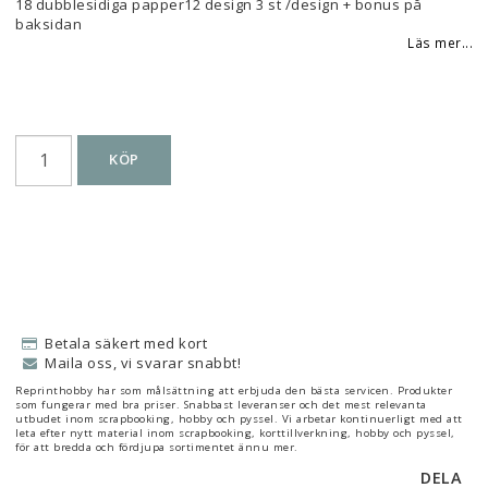
18 dubblesidiga papper12 design 3 st /design + bonus på
baksidan
Läs mer...
KÖP
Betala säkert med kort
Maila oss, vi svarar snabbt!
Reprinthobby har som målsättning att erbjuda den bästa servicen. Produkter
som fungerar med bra priser. Snabbast leveranser och det mest relevanta
utbudet inom scrapbooking, hobby och pyssel. Vi arbetar kontinuerligt med att
leta efter nytt material inom scrapbooking, korttillverkning, hobby och pyssel,
för att bredda och fördjupa sortimentet ännu mer.
DELA