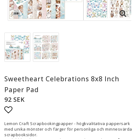
Sweetheart Celebrations 8x8 Inch
Paper Pad
92 SEK
Lägg till i favoritlistan
Lemon Craft Scrapbookingpapper - högkvalitativa pappersark
med unika mönster och färger för personliga och minnesvärda
scrapbooksidor.