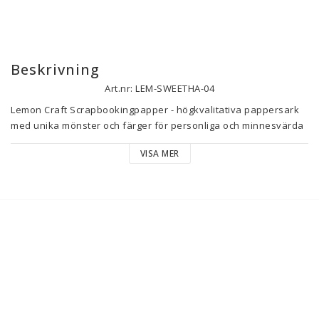
Beskrivning
Art.nr: LEM-SWEETHA-04
Lemon Craft Scrapbookingpapper - högkvalitativa pappersark 
med unika mönster och färger för personliga och minnesvärda 
scrapbooksidor.

VISA MER
18 dubbebelsidiga papper 12 design 3 st /design  + bonus på 
baksidan 