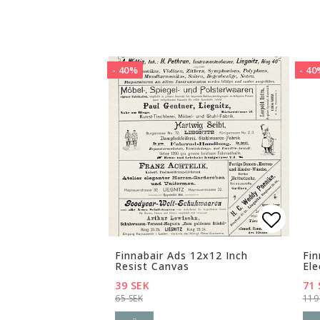
- 40%
- 4
Lägg ti
Finnabair Ads 12x12 Inch
Fin
Resist Canvas
Ele
39 SEK
71 
65 SEK
119