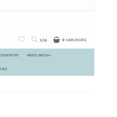
0
VARUKORG
SÖK
ESENTKORT
MIXED MEDIA
SALE