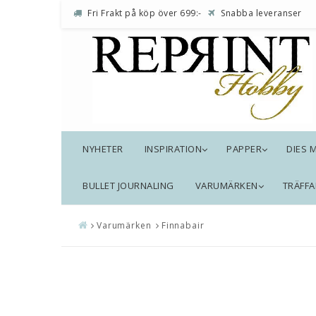
Fri Frakt på köp över 699:-
Snabba leveranser
NYHETER
INSPIRATION
PAPPER
DIES 
BULLET JOURNALING
VARUMÄRKEN
TRÄFFA
Varumärken
Finnabair