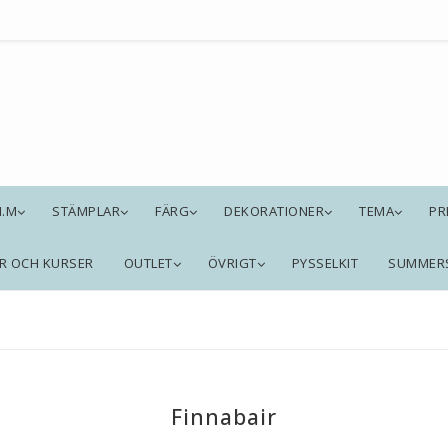
M.M
STÄMPLAR
FÄRG
DEKORATIONER
TEMA
PR
R OCH KURSER
OUTLET
ÖVRIGT
PYSSELKIT
SUMMER
Finnabair