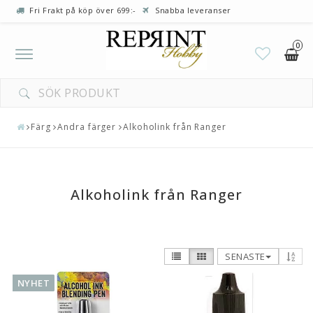
Fri Frakt på köp över 699:-
Snabba leveranser
0
Toggle
navigation
Färg
Andra färger
Alkoholink från Ranger
Alkoholink från Ranger
SENASTE
NYHET