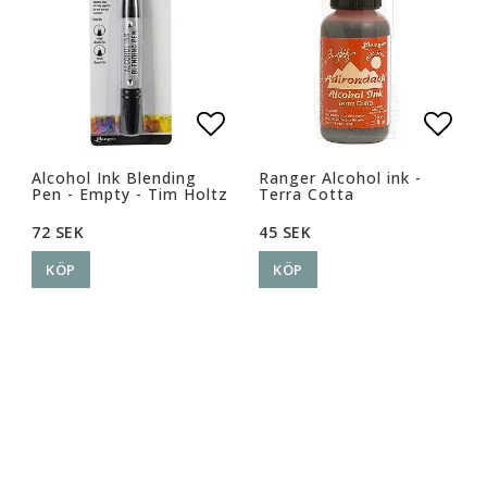
Lägg till i favoritlista
Lägg 
Alcohol Ink Blending
Ranger Alcohol ink -
Pen - Empty - Tim Holtz
Terra Cotta
72 SEK
45 SEK
KÖP
KÖP