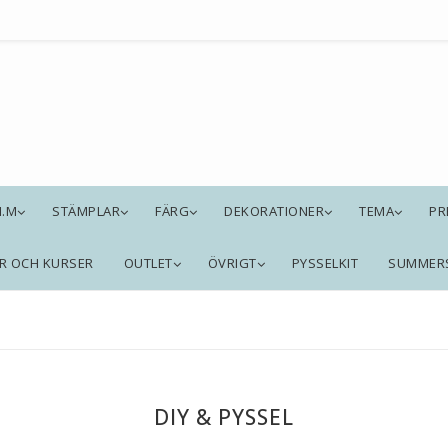
M.M
STÄMPLAR
FÄRG
DEKORATIONER
TEMA
PR
R OCH KURSER
OUTLET
ÖVRIGT
PYSSELKIT
SUMMER
DIY & PYSSEL