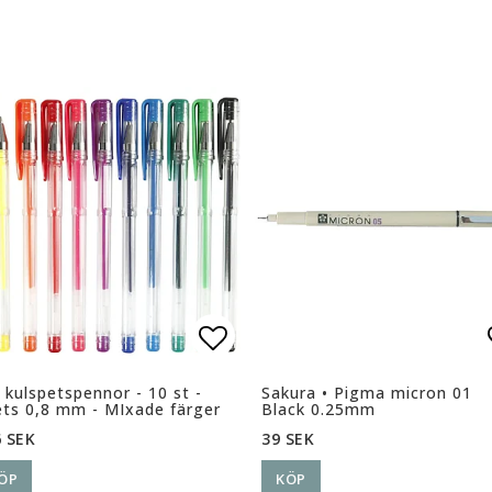
ll i favoritlistan
ll i favoritlistan
Lägg till i favoritlista
 kulspetspennor - 10 st -
Sakura • Pigma micron 01
ts 0,8 mm - MIxade färger
Black 0.25mm
 SEK
39 SEK
ÖP
KÖP