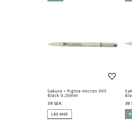
Lägg ti
Sakura • Pigma micron 005
Sak
Black 0.20mm
Bl
39 
39 SEK
K
LÄS MER