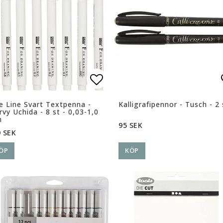
ll i favoritlistan
ll i favoritlistan
Lägg till i favoritlista
Lägg till i favoritlista
e Line Svart Textpenna -
Kalligrafipennor - Tusch - 2 
vy Uchida - 8 st - 0,03-1,0
m
95 SEK
 SEK
ÖP
KÖP