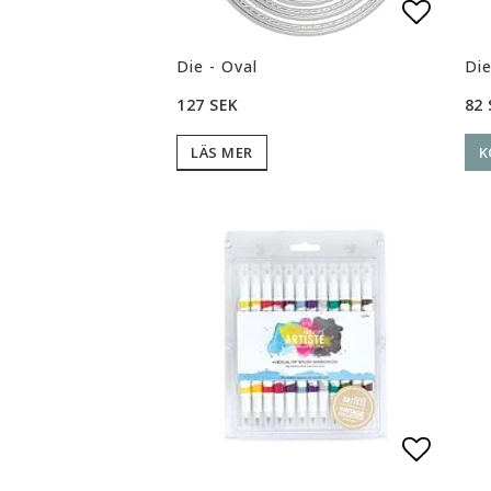
Lägg ti
Die - Oval
Die
82 
127 SEK
K
LÄS MER