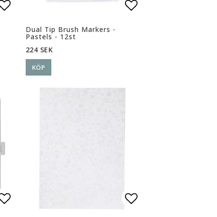
n
Lägg till i favoritlistan
Lägg till i favoritlistan
Lägg till i favor
Dual Tip Brush Markers -
Pastels - 12st
224 SEK
KÖP