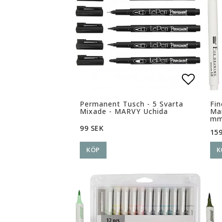
Lägg ti
Lägg ti
Permanent Tusch - 5 Svarta
Fin
Mixade - MARVY Uchida
Mar
m
99 SEK
159
KÖP
K