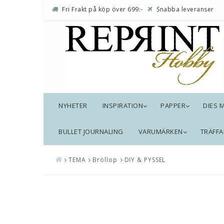
Fri Frakt på köp över 699:-
Snabba leveranser
NYHETER
INSPIRATION
PAPPER
DIES 
BULLET JOURNALING
VARUMÄRKEN
TRÄFFA
TEMA
Bröllop
DIY & PYSSEL