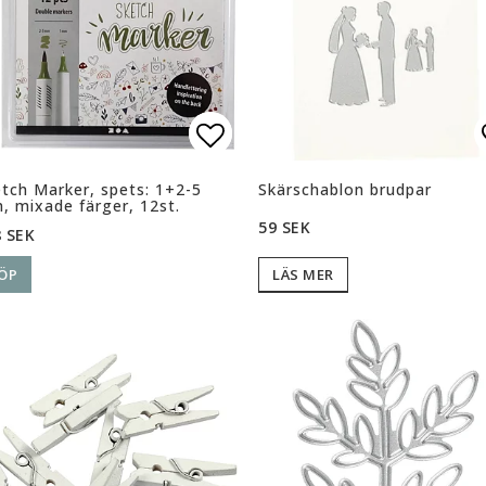
ll i favoritlistan
ll i favoritlistan
Lägg till i favoritlista
Lägg till i favoritlista
tch Marker, spets: 1+2-5
Skärschablon brudpar
 mixade färger, 12st.
59 SEK
 SEK
ÖP
LÄS MER