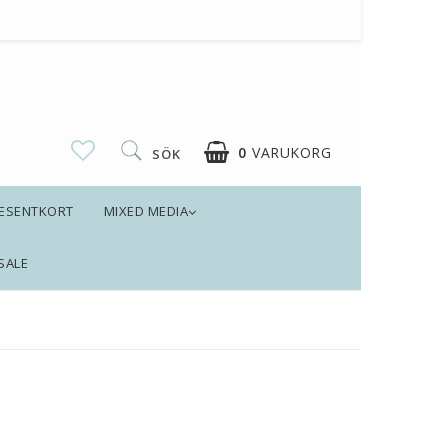
0
VARUKORG
SÖK
ESENTKORT
MIXED MEDIA
DIN VARUKORG ÄR TOM
SALE