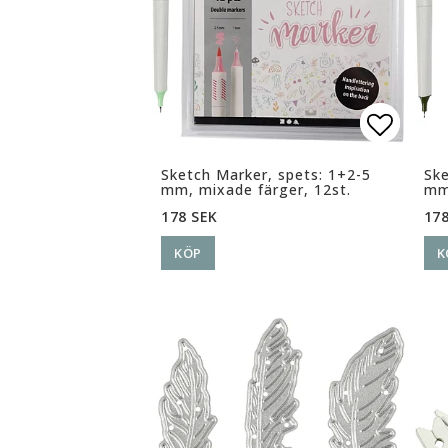
Lägg ti
Lägg ti
Sketch Marker, spets: 1+2-5
Ske
mm, mixade färger, 12st.
mm,
178 SEK
178
KÖP
K