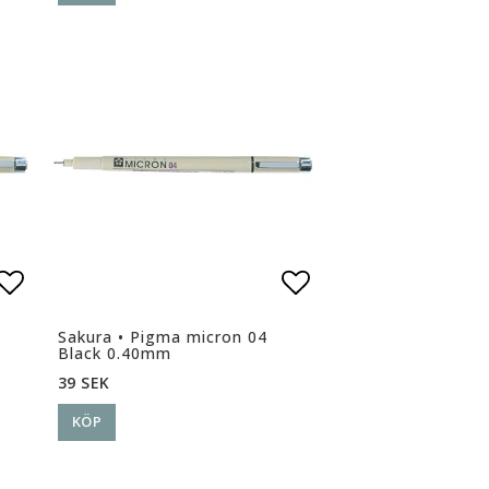
n
Lägg till i favoritlistan
Lägg till i favor
Sakura • Pigma micron 04
Black 0.40mm
39 SEK
KÖP