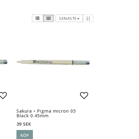
SENASTE
n
Lägg till i favoritlistan
Lägg till i favor
Sakura • Pigma micron 05
Black 0.45mm
39 SEK
KÖP