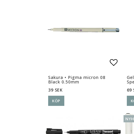
Lägg ti
Sakura • Pigma micron 08
Gel
Black 0.50mm
Spe
39 SEK
69 
KÖP
K
NYH