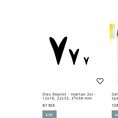
Lägg ti
Lägg ti
Dies Reprint - Hjärtan 3st -
Gel
12x18, 22x33, 37x58 mm
Spe
87 SEK
126
KÖP
K