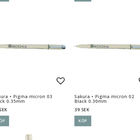
ll i favoritlistan
Lägg till i favoritlista
ura • Pigma micron 03
Sakura • Pigma micron 02
ack 0.35mm
Black 0.30mm
SEK
39 SEK
ÖP
KÖP