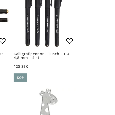
n
n
Lägg till i favoritlistan
Lägg till i favoritlistan
Lägg till i favor
Lägg till i favor
st
Kalligrafipennor - Tusch - 1,4-
4,8 mm - 4 st
125 SEK
KÖP