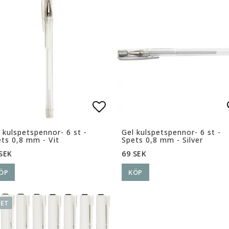
ll i favoritlistan
Lägg till i favoritlista
Lägg till i favoritlista
 kulspetspennor- 6 st -
Gel kulspetspennor- 6 st -
ts 0,8 mm - Vit
Spets 0,8 mm - Silver
SEK
69 SEK
ÖP
KÖP
ET