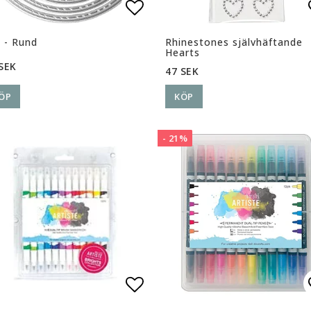
ll i favoritlistan
Lägg till i favoritlista
 - Rund
Rhinestones självhäftande
Hearts
SEK
47 SEK
ÖP
KÖP
- 21%