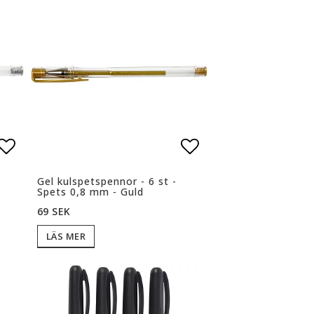
n
n
Lägg till i favoritlistan
Lägg till i favoritlistan
Lägg till i favor
Lägg till i favor
Gel kulspetspennor - 6 st -
Spets 0,8 mm - Guld
69 SEK
LÄS MER