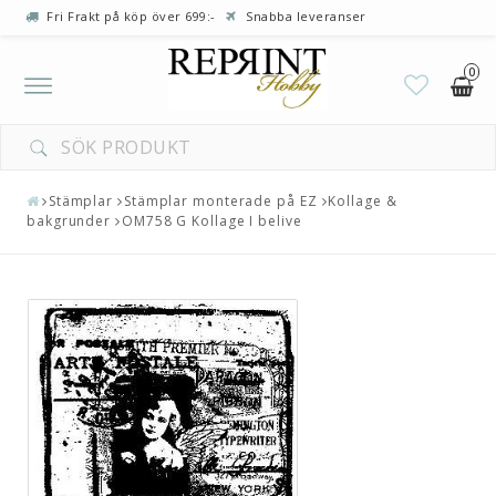
Fri Frakt på köp över 699:-
Snabba leveranser
0
Toggle
navigation
Stämplar
Stämplar monterade på EZ
Kollage &
bakgrunder
OM758 G Kollage I belive