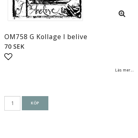
OM758 G Kollage I belive
70 SEK
Lägg till i favoritlistan
Läs mer...
KÖP