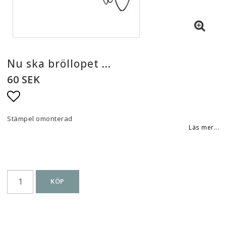
Nu ska bröllopet ...
60 SEK
Lägg till i favoritlistan
Stämpel omonterad
Läs mer...
KÖP