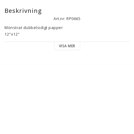
Beskrivning
Art.nr: RP0665
Mönstrat dubbelsidigt papper 

12"x12" 

200 gsm

VISA MER
Disclaimer: Some parts of the design are made with AI