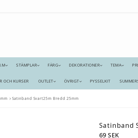
M.M
STÄMPLAR
FÄRG
DEKORATIONER
TEMA
PR
R OCH KURSER
OUTLET
ÖVRIGT
PYSSELKIT
SUMMER
25mm
Satinband Svart25m Bredd 25mm
Satinband
69 SEK