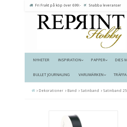
Fri Frakt på köp över 699:-
Snabba leveranser
NYHETER
INSPIRATION
PAPPER
DIES 
BULLET JOURNALING
VARUMÄRKEN
TRÄFFA
Dekorationer
Band
Satinband
Satinband 