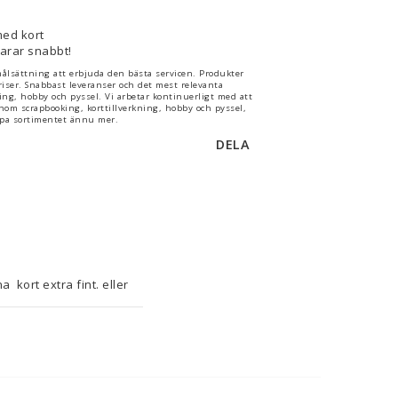
med kort
varar snabbt!
lsättning att erbjuda den bästa servicen. Produkter
iser. Snabbast leveranser och det mest relevanta
ng, hobby och pyssel. Vi arbetar kontinuerligt med att
 inom scrapbooking, korttillverkning, hobby och pyssel,
jupa sortimentet ännu mer.
DELA
 kort extra fint. eller 
för hur detta band kan 