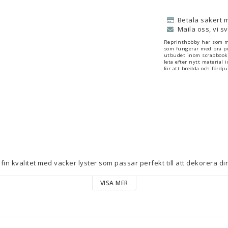
Betala säkert 
Maila oss, vi s
Reprinthobby har som må
som fungerar med bra pr
utbudet inom scrapbooki
leta efter nytt material
för att bredda och förd
in kvalitet med vacker lyster som passar perfekt till att dekorera dina 
-projekt,bordsdukning, presentinslagning 

VISA MER
l många olika slags dekorationer och endast fantasin sätter gränsen 
  