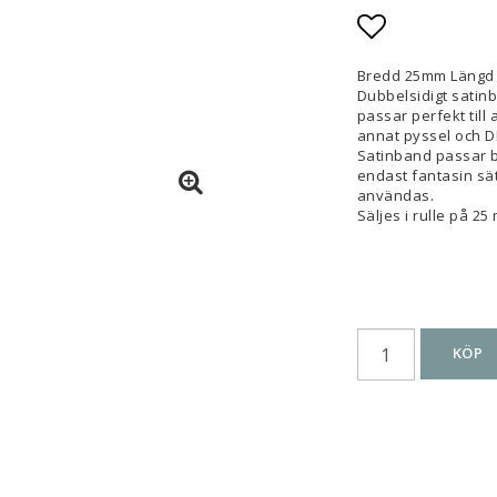
Lägg till i
Bredd 25mm Längd
Dubbelsidigt satinb
passar perfekt till a
annat pyssel och D
Satinband passar br
endast fantasin sä
användas.
Säljes i rulle på 25
KÖP