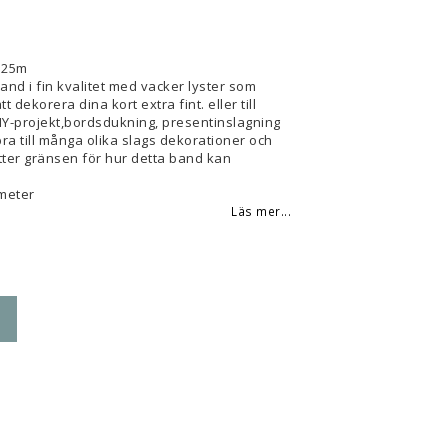
 favoritlistan
 25m
and i fin kvalitet med vacker lyster som
tt dekorera dina kort extra fint. eller till
IY-projekt,bordsdukning, presentinslagning
a till många olika slags dekorationer och
tter gränsen för hur detta band kan
 meter
Läs mer...