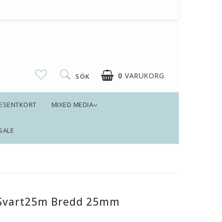
0
VARUKORG
SÖK
ESENTKORT
MIXED MEDIA
SALE
 Svart25m Bredd 25mm