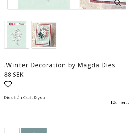
.Winter Decoration by Magda Dies
88 SEK
Lägg till i favoritlistan
Dies från Craft & you
Läs mer...