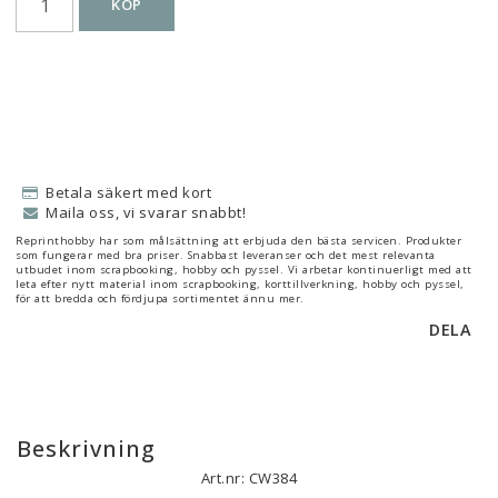
KÖP
Betala säkert med kort
Maila oss, vi svarar snabbt!
Reprinthobby har som målsättning att erbjuda den bästa servicen. Produkter
som fungerar med bra priser. Snabbast leveranser och det mest relevanta
utbudet inom scrapbooking, hobby och pyssel. Vi arbetar kontinuerligt med att
leta efter nytt material inom scrapbooking, korttillverkning, hobby och pyssel,
för att bredda och fördjupa sortimentet ännu mer.
DELA
Beskrivning
Art.nr: CW384