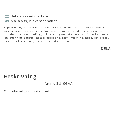
Betala säkert med kort
Maila oss, vi svarar snabbt!
Reprinthobby har som målsättning att erbjuda den bästa servicen. Produkter
som fungerar med bra priser. Snabbast leveranser och det mest relevanta
utbudet inom scrapbooking, hobby och pyssel. Vi arbetar kontinuerligt med att
leta efter nytt material inom scrapbooking, korttillverkning, hobby och pyssel,
för att bredda och fördjupa sortimentet ännu mer.
DELA
Beskrivning
Art.nr: GU196 AA
Omonterad gummistämpel