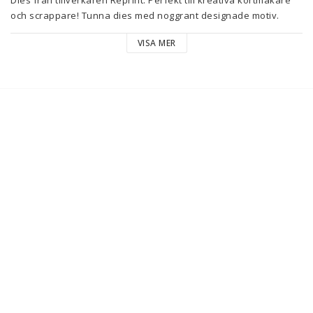
och scrappare! Tunna dies med noggrant designade motiv. 
Stansa ut figuren i mönstrat eller enfärgat papper med din 
VISA MER
Cuttlebug, Big Shot eller Gemini. Fungerar i de flesta 