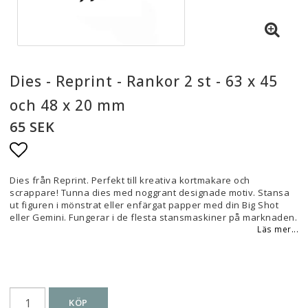
Dies - Reprint - Rankor 2 st - 63 x 45
och 48 x 20 mm
65 SEK
Lägg till i favoritlistan
Dies från Reprint. Perfekt till kreativa kortmakare och
scrappare! Tunna dies med noggrant designade motiv. Stansa
ut figuren i mönstrat eller enfärgat papper med din Big Shot
eller Gemini. Fungerar i de flesta stansmaskiner på marknaden.
Läs mer...
KÖP