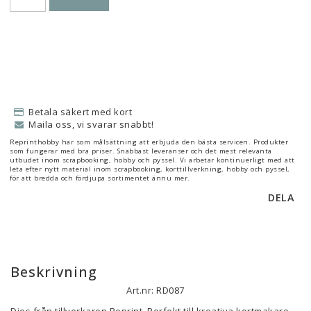
Betala säkert med kort
Maila oss, vi svarar snabbt!
Reprinthobby har som målsättning att erbjuda den bästa servicen. Produkter
som fungerar med bra priser. Snabbast leveranser och det mest relevanta
utbudet inom scrapbooking, hobby och pyssel. Vi arbetar kontinuerligt med att
leta efter nytt material inom scrapbooking, korttillverkning, hobby och pyssel,
för att bredda och fördjupa sortimentet ännu mer.
DELA
Beskrivning
Art.nr: RD087
Dies från tillverkaren Reprint. Perfekt till kreativa kortmakare 